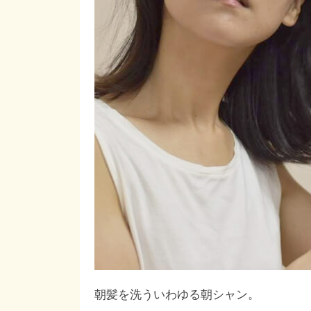
朝髪を洗ういわゆる朝シャン。