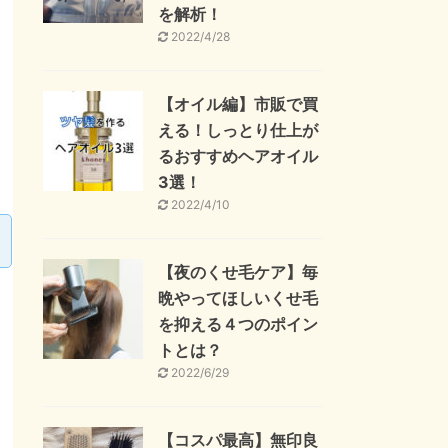
を解析！
2022/4/28
【オイル編】市販で買
える！しっとり仕上が
るおすすめヘアオイル
3選！
2022/4/10
【夜のくせ毛ケア】毎
晩やってほしいくせ毛
を抑える４つのポイン
トとは？
2022/6/29
【コスパ最高】無印良