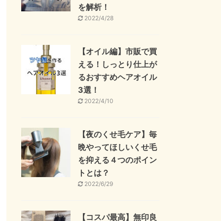
を解析！
2022/4/28
【オイル編】市販で買
える！しっとり仕上が
るおすすめヘアオイル
3選！
2022/4/10
【夜のくせ毛ケア】毎
晩やってほしいくせ毛
を抑える４つのポイン
トとは？
2022/6/29
【コスパ最高】無印良