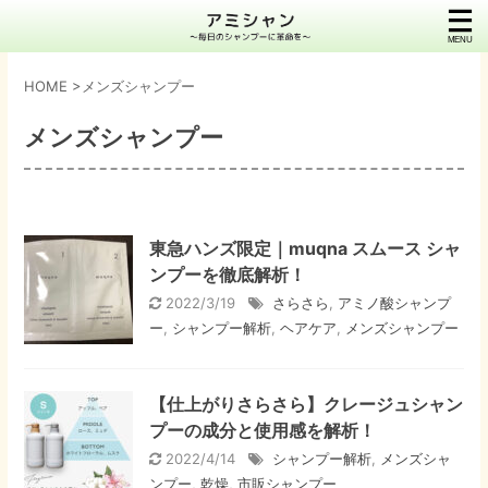
HOME
>
メンズシャンプー
メンズシャンプー
東急ハンズ限定｜muqna スムース シャ
ンプーを徹底解析！
2022/3/19
さらさら
,
アミノ酸シャンプ
ー
,
シャンプー解析
,
ヘアケア
,
メンズシャンプー
【仕上がりさらさら】クレージュシャン
プーの成分と使用感を解析！
2022/4/14
シャンプー解析
,
メンズシャ
ンプー
,
乾燥
,
市販シャンプー