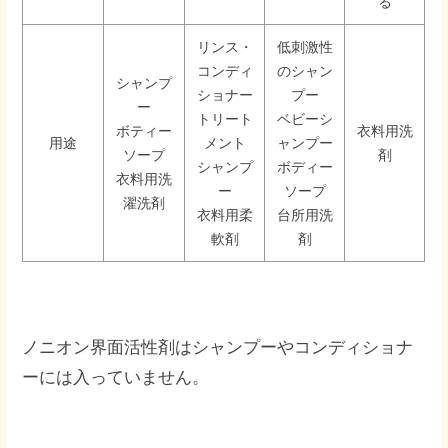
る
リンス・
低刺激性
コンディ
のシャン
シャンプ
ショナー
プー
ー
トリート
ベビーシ
ボティー
衣料用洗
用途
メント
ャンプー
ソープ
剤
シャンプ
ボディー
衣料用洗
ー
ソープ
濯洗剤
衣料用柔
台所用洗
軟剤
剤
ノニオン界面活性剤はシャンプーやコンディショナ
ーには入っていません。