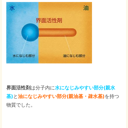
界面活性剤
は分子内に
水になじみやすい部分(親水
基)
と
油になじみやすい部分(親油基・疎水基)
を持つ
物質でした。