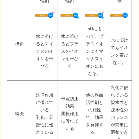
性剤
性剤
剤
pHによ
水に溶け
水に溶け
って、プ
水に溶け
るとマイ
るとプラ
ラスイオ
構造
てもイオ
ナスのイ
スのイオ
ンにもマ
ンを帯び
オンを帯
ンを帯び
イナスイ
ない。
びる
る
オンにも
なる。
乳化に優
洗浄作用
他の界面
れている
帯電防止
に優れて
活性剤と
親水性と
効果
いる
の相性
疎水性の
特徴
柔軟作用
乳化・分
で、効果
バランス
に優れて
散性に優
を発揮す
が簡単に
いる
れている
る。
調整でき